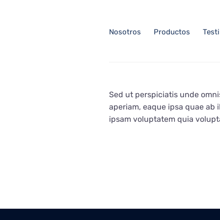
Saltar
al
contenido
Nosotros
Productos
Test
Sed ut perspiciatis unde omni
aperiam, eaque ipsa quae ab il
ipsam voluptatem quia voluptas